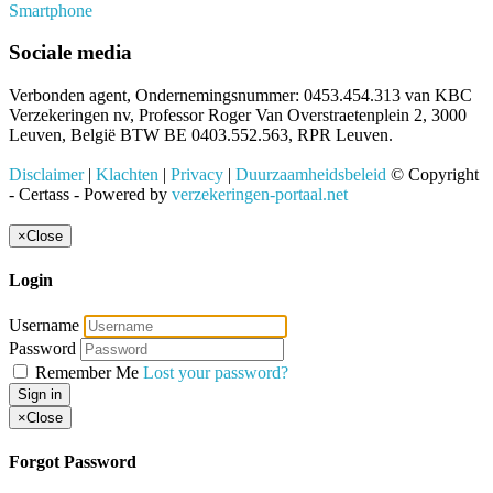
Smartphone
Sociale media
Verbonden agent, Ondernemingsnummer: 0453.454.313 van KBC
Verzekeringen nv, Professor Roger Van Overstraetenplein 2, 3000
Leuven, België BTW BE 0403.552.563, RPR Leuven.
Disclaimer
|
Klachten
|
Privacy
|
Duurzaamheidsbeleid
© Copyright
- Certass - Powered by
verzekeringen-portaal.net
×
Close
Login
Username
Password
Remember Me
Lost your password?
Sign in
×
Close
Forgot Password