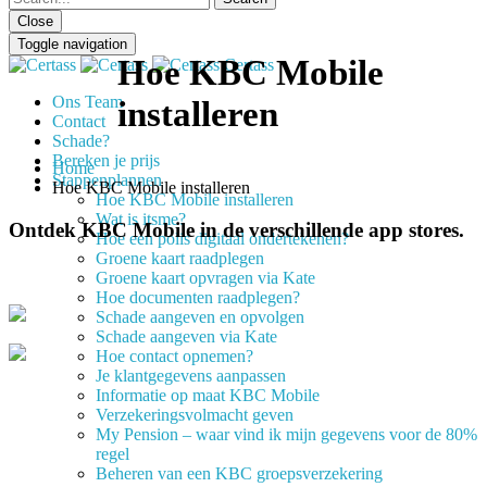
Close
Toggle navigation
Hoe KBC Mobile
Certass
Ons Team
installeren
Contact
Schade?
Bereken je prijs
Home
Stappenplannen
Hoe KBC Mobile installeren
Hoe KBC Mobile installeren
Wat is itsme?
Ontdek KBC Mobile in de verschillende app stores.
Hoe een polis digitaal ondertekenen?
Groene kaart raadplegen
Groene kaart opvragen via Kate
Hoe documenten raadplegen?
Schade aangeven en opvolgen
Schade aangeven via Kate
Hoe contact opnemen?
Je klantgegevens aanpassen
Informatie op maat KBC Mobile
Verzekeringsvolmacht geven
My Pension – waar vind ik mijn gegevens voor de 80%
regel
Beheren van een KBC groepsverzekering