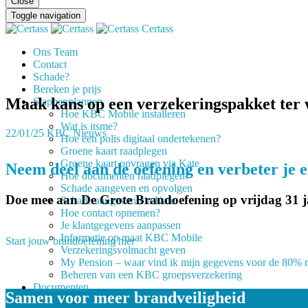
Close
Toggle navigation
Certass
Ons Team
Contact
Schade?
Bereken je prijs
Maak kans op een verzekeringspakket ter 
Stappenplannen
Hoe KBC Mobile installeren
Wat is itsme?
22/01/25
KBC Nieuws
Hoe een polis digitaal ondertekenen?
Groene kaart raadplegen
Groene kaart opvragen via Kate
Neem deel aan de oefening en verbeter je e
Hoe documenten raadplegen?
Schade aangeven en opvolgen
Doe mee aan De Grote Brandoefening op vrijdag 31 j
Schade aangeven via Kate
Hoe contact opnemen?
Je klantgegevens aanpassen
Informatie op maat KBC Mobile
Start jouw brandoefening hier
Verzekeringsvolmacht geven
My Pension – waar vind ik mijn gegevens voor de 80% r
Beheren van een KBC groepsverzekering
Documenten
Samen voor meer brandveiligheid